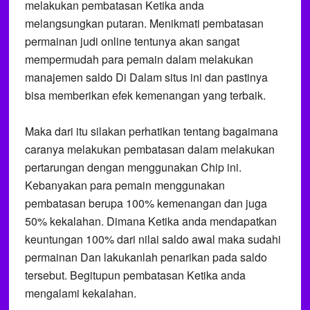
melakukan pembatasan Ketika anda
melangsungkan putaran. Menikmati pembatasan
permainan judi online tentunya akan sangat
mempermudah para pemain dalam melakukan
manajemen saldo Di Dalam situs ini dan pastinya
bisa memberikan efek kemenangan yang terbaik.
Maka dari itu silakan perhatikan tentang bagaimana
caranya melakukan pembatasan dalam melakukan
pertarungan dengan menggunakan Chip ini.
Kebanyakan para pemain menggunakan
pembatasan berupa 100% kemenangan dan juga
50% kekalahan. Dimana Ketika anda mendapatkan
keuntungan 100% dari nilai saldo awal maka sudahi
permainan Dan lakukanlah penarikan pada saldo
tersebut. Begitupun pembatasan Ketika anda
mengalami kekalahan.