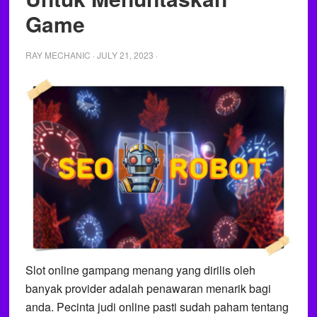
Game
RAY MECHANIC
·
JULY 21, 2023
·
Slot online gampang menang yang dirilis oleh
banyak provider adalah penawaran menarik bagi
anda. Pecinta judi online pasti sudah paham tentang