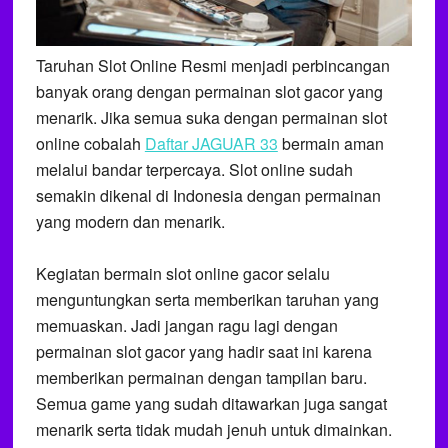
Taruhan Slot Online Resmi menjadi perbincangan
banyak orang dengan permainan slot gacor yang
menarik. Jika semua suka dengan permainan slot
online cobalah
Daftar JAGUAR 33
bermain aman
melalui bandar terpercaya. Slot online sudah
semakin dikenal di Indonesia dengan permainan
yang modern dan menarik.
Kegiatan bermain slot online gacor selalu
menguntungkan serta memberikan taruhan yang
memuaskan. Jadi jangan ragu lagi dengan
permainan slot gacor yang hadir saat ini karena
memberikan permainan dengan tampilan baru.
Semua game yang sudah ditawarkan juga sangat
menarik serta tidak mudah jenuh untuk dimainkan.