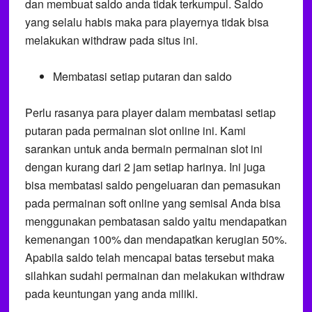
dan membuat saldo anda tidak terkumpul. Saldo
yang selalu habis maka para playernya tidak bisa
melakukan withdraw pada situs ini.
Membatasi setiap putaran dan saldo
Perlu rasanya para player dalam membatasi setiap
putaran pada permainan slot online ini. Kami
sarankan untuk anda bermain permainan slot ini
dengan kurang dari 2 jam setiap harinya. Ini juga
bisa membatasi saldo pengeluaran dan pemasukan
pada permainan soft online yang semisal Anda bisa
menggunakan pembatasan saldo yaitu mendapatkan
kemenangan 100% dan mendapatkan kerugian 50%.
Apabila saldo telah mencapai batas tersebut maka
silahkan sudahi permainan dan melakukan withdraw
pada keuntungan yang anda miliki.