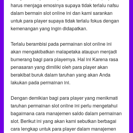
harus menjaga emosinya supaya tidak terlalu nafsu
dalam bermain slot online ini dan kami sarankan
untuk para player supaya tidak terlalu fokus dengan
kemenangan yang ingin didapatkan.
Terlalu berambisi pada permainan slot online ini
akan mengakibatkan malapetaka ataupun menjadi
bumerang bagi para playernya. Hal ini Karena rasa
penasaran yang dimiliki oleh para player akan
berakibat buruk dalam taruhan yang akan Anda
lakukan pada permainan ini.
Dengan demikian bagi para player yang menikmati
taruhan permainan slot online ini perlu mengetahui
bagaimana cara manajemen saldo dalam permainan
slot. Berikut ini yang akan kami sebutkan berbagai
cara lengkap untuk para player dalam manajemen