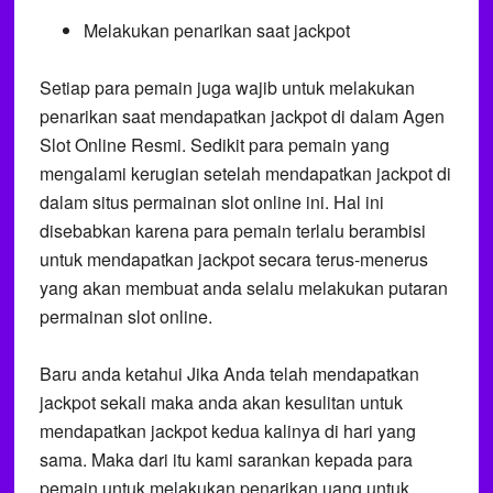
Melakukan penarikan saat jackpot
Setiap para pemain juga wajib untuk melakukan
penarikan saat mendapatkan jackpot di dalam Agen
Slot Online Resmi. Sedikit para pemain yang
mengalami kerugian setelah mendapatkan jackpot di
dalam situs permainan slot online ini. Hal ini
disebabkan karena para pemain terlalu berambisi
untuk mendapatkan jackpot secara terus-menerus
yang akan membuat anda selalu melakukan putaran
permainan slot online.
Baru anda ketahui Jika Anda telah mendapatkan
jackpot sekali maka anda akan kesulitan untuk
mendapatkan jackpot kedua kalinya di hari yang
sama. Maka dari itu kami sarankan kepada para
pemain untuk melakukan penarikan uang untuk