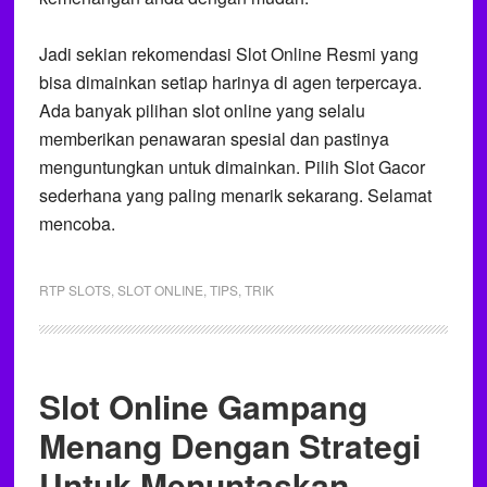
Jadi sekian rekomendasi Slot Online Resmi yang
bisa dimainkan setiap harinya di agen terpercaya.
Ada banyak pilihan slot online yang selalu
memberikan penawaran spesial dan pastinya
menguntungkan untuk dimainkan. Pilih Slot Gacor
sederhana yang paling menarik sekarang. Selamat
mencoba.
RTP SLOTS
,
SLOT ONLINE
,
TIPS
,
TRIK
Slot Online Gampang
Menang Dengan Strategi
Untuk Menuntaskan