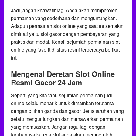
Jadi jangan khawatir lagi Anda akan memperoleh
permainan yang sederhana dan menguntungkan.
Adapun permainan slot online yang saat ini semakin
diminati yaitu slot gacor dengan pembayaran yang
praktis dan modal. Kenali sejumlah permainan slot
online yang favorit di situs resmi terpercaya berikut
ini.
Mengenal Deretan Slot Online
Resmi Gacor 24 Jam
Seperti yang kita tahu sejumlah permainan judi
online selalu menarik untuk dimainkan terutama
dengan pilihan ganda dan gacor. Jenis taruhan yang
selalu menguntungkan dan menawarkan permainan
yang memuaskan. Jangan ragu lagi dengan
taruhannya karena kini anda akan memperoleh