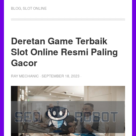
BLOG
,
SLOT ONLINE
Deretan Game Terbaik
Slot Online Resmi Paling
Gacor
RAY MECHANIC
·
SEPTEMBER 18, 2023
·