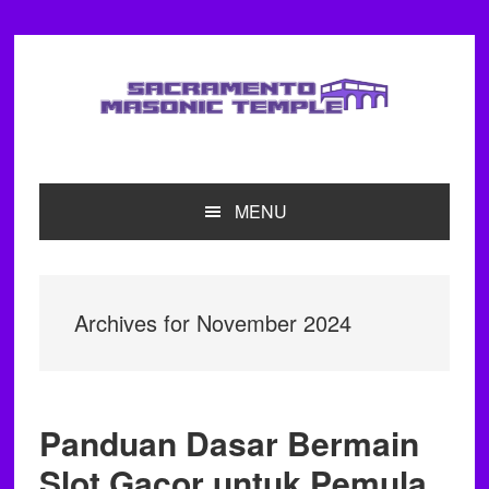
Skip
Skip
Skip
to
to
to
primary
main
primary
navigation
content
sidebar
MENU
Archives for November 2024
Panduan Dasar Bermain
Slot Gacor untuk Pemula