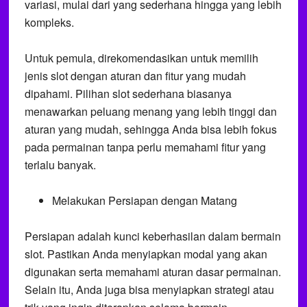
variasi, mulai dari yang sederhana hingga yang lebih
kompleks.
Untuk pemula, direkomendasikan untuk memilih
jenis slot dengan aturan dan fitur yang mudah
dipahami. Pilihan slot sederhana biasanya
menawarkan peluang menang yang lebih tinggi dan
aturan yang mudah, sehingga Anda bisa lebih fokus
pada permainan tanpa perlu memahami fitur yang
terlalu banyak.
Melakukan Persiapan dengan Matang
Persiapan adalah kunci keberhasilan dalam bermain
slot. Pastikan Anda menyiapkan modal yang akan
digunakan serta memahami aturan dasar permainan.
Selain itu, Anda juga bisa menyiapkan strategi atau