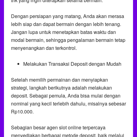
trik yang ingin diterapkan selama bermain.
Dengan persiapan yang matang, Anda akan merasa
lebih siap dan dapat bermain dengan lebih tenang.
Jangan lupa untuk menetapkan batas waktu dan
modal bermain, sehingga pengalaman bermain tetap
menyenangkan dan terkontrol.
Melakukan Transaksi Deposit dengan Mudah
Setelah memilih permainan dan menyiapkan
strategi, langkah berikutnya adalah melakukan
deposit. Sebagai pemula, Anda bisa mulai dengan
nominal yang kecil terlebih dahulu, misalnya sebesar
Rp10.000.
Sebagian besar agen slot online terpercaya
menyediakan berbagai metode deposit, baik melalui