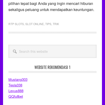
pilihan tepat bagi Anda yang ingin mencari hiburan
sekaligus peluang untuk mendapatkan keuntungan.
RTP SLOTS
,
SLOT ONLINE
,
TIPS
,
TRIK
Primary
Search
Sidebar
this
website
WEBSITE REKOMENDASI 1
Mustang303
Tesla338
Lexus888
QQfullbet