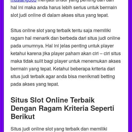
hal ini maka anda harus lebih serius untuk bermain
slot judi online di dalam akses situs yang tepat.
Situs online slot yang terbaik tentu saja memiliki
ragam hal menarik dan berbeda dari situs judi online
pada umumnya. Hal ini jelas penting untuk player
ketahui karena jika player paham akan ciri – ciri situs
maka tidak sulit bagi player untuk menemukan akses
bermain yang tepat. Ketahui beberapa kriteria dari
situs judi terbaik agar anda bisa menikmati betting
pada akses yang tepat.
Situs Slot Online Terbaik
Dengan Ragam Kriteria Seperti
Berikut
Situs judi online slot yang terbaik dan memiliki