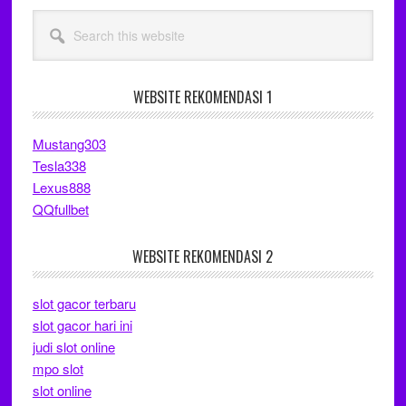
Primary
Search
Sidebar
this
website
WEBSITE REKOMENDASI 1
Mustang303
Tesla338
Lexus888
QQfullbet
WEBSITE REKOMENDASI 2
slot gacor terbaru
slot gacor hari ini
judi slot online
mpo slot
slot online