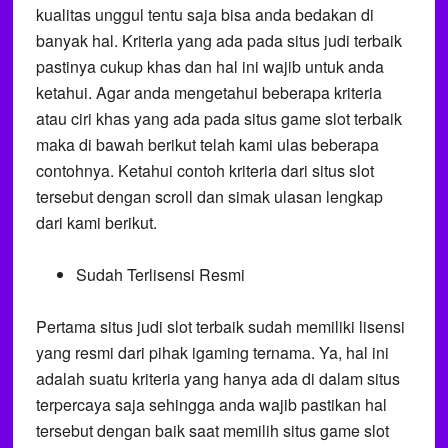
kualitas unggul tentu saja bisa anda bedakan di
banyak hal. Kriteria yang ada pada situs judi terbaik
pastinya cukup khas dan hal ini wajib untuk anda
ketahui. Agar anda mengetahui beberapa kriteria
atau ciri khas yang ada pada situs game slot terbaik
maka di bawah berikut telah kami ulas beberapa
contohnya. Ketahui contoh kriteria dari situs slot
tersebut dengan scroll dan simak ulasan lengkap
dari kami berikut.
Sudah Terlisensi Resmi
Pertama situs judi slot terbaik sudah memiliki lisensi
yang resmi dari pihak igaming ternama. Ya, hal ini
adalah suatu kriteria yang hanya ada di dalam situs
terpercaya saja sehingga anda wajib pastikan hal
tersebut dengan baik saat memilih situs game slot