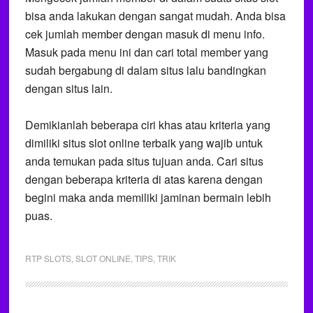
bisa anda lakukan dengan sangat mudah. Anda bisa
cek jumlah member dengan masuk di menu info.
Masuk pada menu ini dan cari total member yang
sudah bergabung di dalam situs lalu bandingkan
dengan situs lain.
Demikianlah beberapa ciri khas atau kriteria yang
dimiliki situs slot online terbaik yang wajib untuk
anda temukan pada situs tujuan anda. Cari situs
dengan beberapa kriteria di atas karena dengan
begini maka anda memiliki jaminan bermain lebih
puas.
RTP SLOTS
,
SLOT ONLINE
,
TIPS
,
TRIK