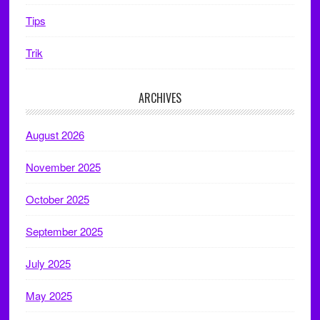
Tips
Trik
ARCHIVES
August 2026
November 2025
October 2025
September 2025
July 2025
May 2025