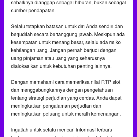
sebaiknya dianggap sebagai hiburan, bukan sebagai
sumber pendapatan.
Selalu tetapkan batasan untuk diri Anda sendiri dan
berjudilah secara bertanggung jawab.
Meskipun ada
kesempatan untuk menang besar, selalu ada risiko
kehilangan uang. Jangan pernah berjudi dengan
uang pinjaman atau uang yang seharusnya
dialokasikan untuk kebutuhan penting lainnya.
Dengan memahami cara memeriksa nilai RTP slot
dan menggabungkannya dengan pengetahuan
tentang strategi perjudian yang cerdas. Anda dapat
meningkatkan pengalaman perjudian dan
meningkatkan peluang untuk meraih kemenangan.
Ingatlah untuk selalu mencari informasi terbaru