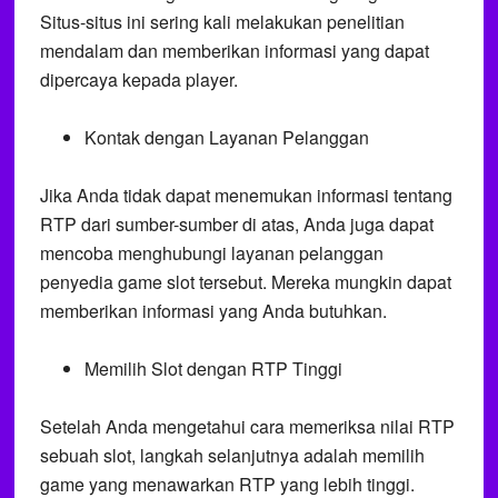
Situs-situs ini sering kali melakukan penelitian
mendalam dan memberikan informasi yang dapat
dipercaya kepada player.
Kontak dengan Layanan Pelanggan
Jika Anda tidak dapat menemukan informasi tentang
RTP dari sumber-sumber di atas, Anda juga dapat
mencoba menghubungi layanan pelanggan
penyedia game slot tersebut. Mereka mungkin dapat
memberikan informasi yang Anda butuhkan.
Memilih Slot dengan RTP Tinggi
Setelah Anda mengetahui cara memeriksa nilai RTP
sebuah slot, langkah selanjutnya adalah memilih
game yang menawarkan RTP yang lebih tinggi.