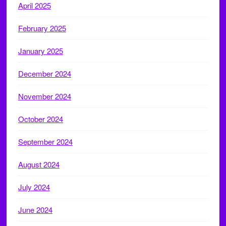
April 2025
February 2025
January 2025
December 2024
November 2024
October 2024
September 2024
August 2024
July 2024
June 2024