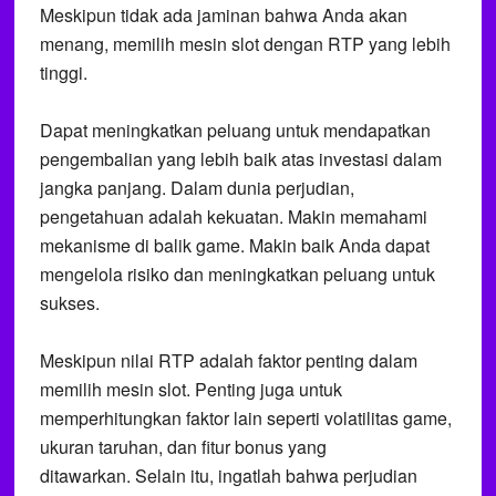
Meskipun tidak ada jaminan bahwa Anda akan
menang, memilih mesin slot dengan RTP yang lebih
tinggi.
Dapat meningkatkan peluang untuk mendapatkan
pengembalian yang lebih baik atas investasi dalam
jangka panjang. Dalam dunia perjudian,
pengetahuan adalah kekuatan. Makin memahami
mekanisme di balik game.
Makin baik Anda dapat
mengelola risiko dan meningkatkan peluang untuk
sukses.
Meskipun nilai RTP adalah faktor penting dalam
memilih mesin slot. Penting juga untuk
memperhitungkan faktor lain seperti volatilitas game,
ukuran taruhan, dan fitur bonus yang
ditawarkan.
Selain itu, ingatlah bahwa perjudian