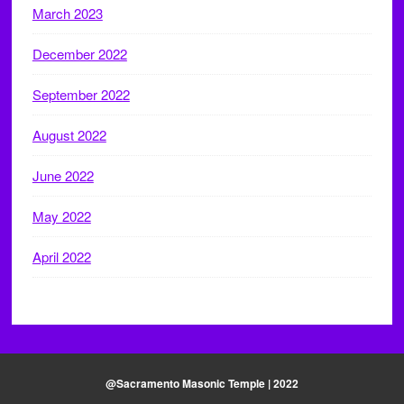
March 2023
December 2022
September 2022
August 2022
June 2022
May 2022
April 2022
@Sacramento Masonic Temple | 2022