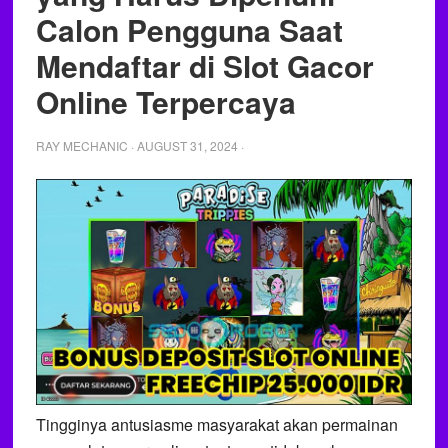
Calon Pengguna Saat
Mendaftar di Slot Gacor
Online Terpercaya
RAY MECHANIC
·
AUGUST 31, 2024
·
Tingginya antusiasme masyarakat akan permainan