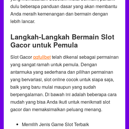
dulu beberapa panduan dasar yang akan membantu
Anda meraih kemenangan dan bermain dengan
lebih lancar.
Langkah-Langkah Bermain Slot
Gacor untuk Pemula
Slot Gacor
qqfullbet
telah dikenal sebagai permainan
yang sangat ramah untuk pemula. Dengan
antarmuka yang sederhana dan pilihan permainan
yang bervariasi, slot online cocok untuk siapa saja,
baik yang baru mulai maupun yang sudah
berpengalaman. Di bawah ini adalah beberapa cara
mudah yang bisa Anda ikuti untuk menikmati slot
gacor dan memaksimalkan peluang menang.
Memilih Jenis Game Slot Terbaik