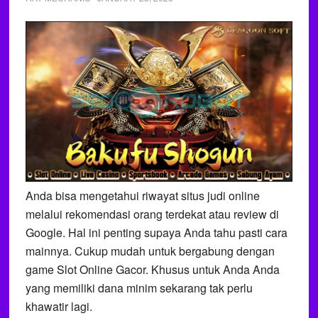
Anda bisa mengetahui riwayat situs judi online
melalui rekomendasi orang terdekat atau review di
Google. Hal ini penting supaya Anda tahu pasti cara
mainnya. Cukup mudah untuk bergabung dengan
game Slot Online Gacor. Khusus untuk Anda Anda
yang memiliki dana minim sekarang tak perlu
khawatir lagi.