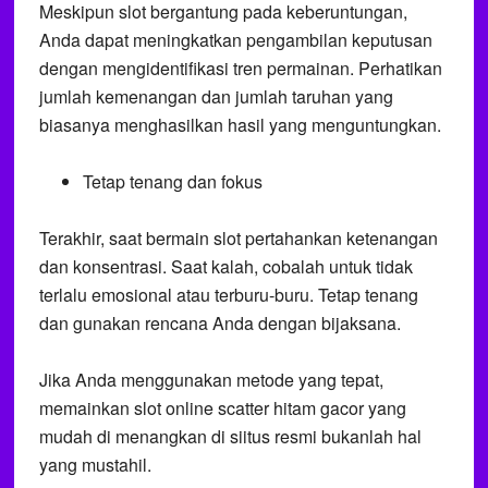
Meskipun slot bergantung pada keberuntungan,
Anda dapat meningkatkan pengambilan keputusan
dengan mengidentifikasi tren permainan. Perhatikan
jumlah kemenangan dan jumlah taruhan yang
biasanya menghasilkan hasil yang menguntungkan.
Tetap tenang dan fokus
Terakhir, saat bermain slot pertahankan ketenangan
dan konsentrasi. Saat kalah, cobalah untuk tidak
terlalu emosional atau terburu-buru. Tetap tenang
dan gunakan rencana Anda dengan bijaksana.
Jika Anda menggunakan metode yang tepat,
memainkan slot online scatter hitam gacor yang
mudah di menangkan di siitus resmi bukanlah hal
yang mustahil.