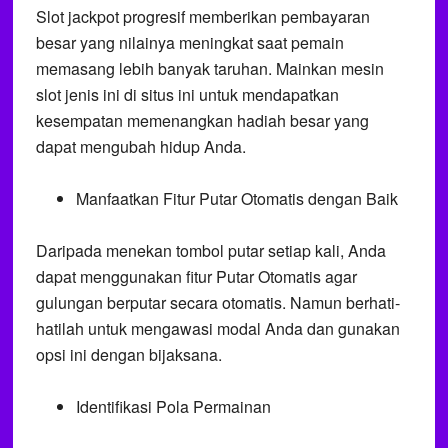
Slot jackpot progresif memberikan pembayaran
besar yang nilainya meningkat saat pemain
memasang lebih banyak taruhan. Mainkan mesin
slot jenis ini di situs ini untuk mendapatkan
kesempatan memenangkan hadiah besar yang
dapat mengubah hidup Anda.
Manfaatkan Fitur Putar Otomatis dengan Baik
Daripada menekan tombol putar setiap kali, Anda
dapat menggunakan fitur Putar Otomatis agar
gulungan berputar secara otomatis. Namun berhati-
hatilah untuk mengawasi modal Anda dan gunakan
opsi ini dengan bijaksana.
Identifikasi Pola Permainan