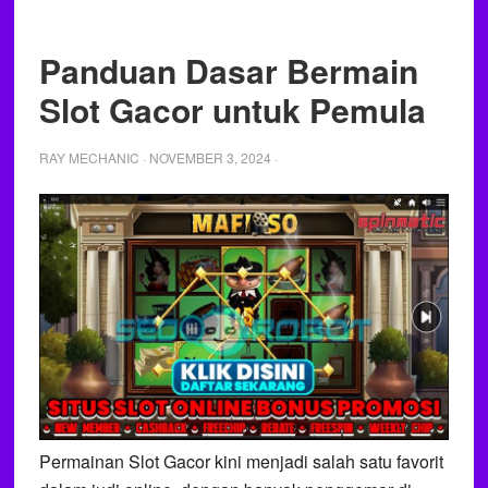
Panduan Dasar Bermain
Slot Gacor untuk Pemula
RAY MECHANIC
·
NOVEMBER 3, 2024
·
Permainan Slot Gacor kini menjadi salah satu favorit