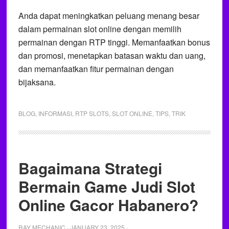
Anda dapat meningkatkan peluang menang besar
dalam permainan slot online dengan memilih
permainan dengan RTP tinggi. Memanfaatkan bonus
dan promosi, menetapkan batasan waktu dan uang,
dan memanfaatkan fitur permainan dengan
bijaksana.
BLOG
,
INFORMASI
,
RTP SLOTS
,
SLOT ONLINE
,
TIPS
,
TRIK
Bagaimana Strategi
Bermain Game Judi Slot
Online Gacor Habanero?
RAY MECHANIC
·
JANUARY 23, 2025
·