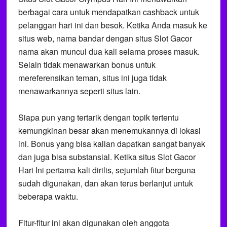
berbagai cara untuk mendapatkan cashback untuk
pelanggan hari ini dan besok. Ketika Anda masuk ke
situs web, nama bandar dengan situs Slot Gacor
nama akan muncul dua kali selama proses masuk.
Selain tidak menawarkan bonus untuk
mereferensikan teman, situs ini juga tidak
menawarkannya seperti situs lain.
Siapa pun yang tertarik dengan topik tertentu
kemungkinan besar akan menemukannya di lokasi
ini. Bonus yang bisa kalian dapatkan sangat banyak
dan juga bisa substansial. Ketika situs Slot Gacor
Hari Ini pertama kali dirilis, sejumlah fitur berguna
sudah digunakan, dan akan terus berlanjut untuk
beberapa waktu.
Fitur-fitur ini akan digunakan oleh anggota