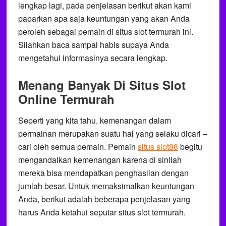
lengkap lagi, pada penjelasan berikut akan kami
paparkan apa saja keuntungan yang akan Anda
peroleh sebagai pemain di situs slot termurah ini.
Silahkan baca sampai habis supaya Anda
mengetahui informasinya secara lengkap.
Menang Banyak Di Situs Slot
Online Termurah
Seperti yang kita tahu, kemenangan dalam
permainan merupakan suatu hal yang selaku dicari –
cari oleh semua pemain. Pemain
situs slot88
begitu
mengandalkan kemenangan karena di sinilah
mereka bisa mendapatkan penghasilan dengan
jumlah besar. Untuk memaksimalkan keuntungan
Anda, berikut adalah beberapa penjelasan yang
harus Anda ketahui seputar situs slot termurah.