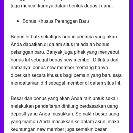
juga mencairkannya dalam bentuk deposit uang.
Bonus Khusus Pelanggan Baru
Bonus terbaik sekaligus bonus pertama yang akan
Anda dapatkan di dalam situs ini adalah bonus
pelanggan baru. Banyak juga pihak yang menyebut
bonus ini sebagai bonus new member. Ditinjau dari
namanya, bonus new member memang hanya
diberikan secara khusus bagi pemain yang baru saja
mendaftarkan diri sebagai member di dalam situs ini.
Besar dari bonus yang akan Anda raih untuk sekali
melakukan pendaftaran dihitung berdasarkan uang
deposit yang Anda masukkan. Semakin besar uang
yang mampu Anda masukkan ke dalam akun, maka
keuntungan new member juga semakin besar