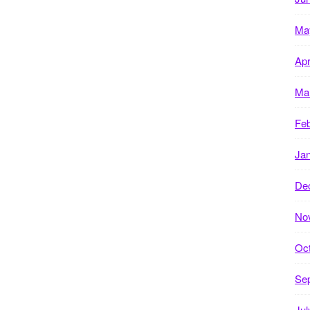
Ma
Apr
Ma
Feb
Ja
De
No
Oc
Se
Jul