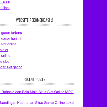
xus888
ullbet
WEBSITE REKOMENDASI 2
t gacor terbaru
t gacor hari ini
i slot online
 slot
t online
us slot
dar slot gacor
RECENT POSTS
k Rahasia dan Pola Main Situs Slot Online MPO
rbandingan Keamanan Situs Game Online Lokal