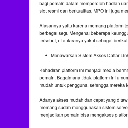
bagi pemain dalam memperoleh hadiah uang
slot resmi dan berkualitas, MPO ini juga m
Alasannya yaitu karena memang platform t
berbagai segi. Mengenai beberapa keunggu
tersebut, di antaranya yakni sebagai berikut
Menawarkan Sistem Akses Daftar Lin
Kehadiran platform ini menjadi media ber
pemain. Bagaimana tidak, platform ini um
mudah untuk pengguna, sehingga mereka le
Adanya akses mudah dan cepat yang ditawark
memang sudah menggunakan sistem server y
menjadikan pemain bisa mengakses platfo