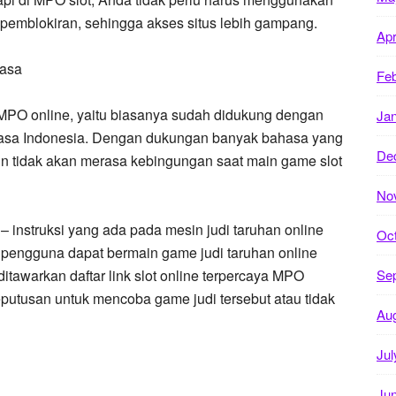
pemblokiran, sehingga akses situs lebih gampang.
Apr
asa
Feb
t MPO online, yaitu biasanya sudah didukung dengan
Ja
asa Indonesia. Dengan dukungan banyak bahasa yang
De
ain tidak akan merasa kebingungan saat main game slot
No
 – instruksi yang ada pada mesin judi taruhan online
Oc
n pengguna dapat bermain game judi taruhan online
tawarkan daftar link slot online terpercaya MPO
Se
putusan untuk mencoba game judi tersebut atau tidak
Au
Jul
Ju