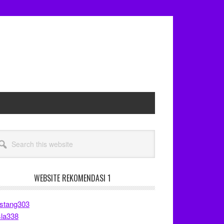
rimary
arch
idebar
site
WEBSITE REKOMENDASI 1
stang303
sla338