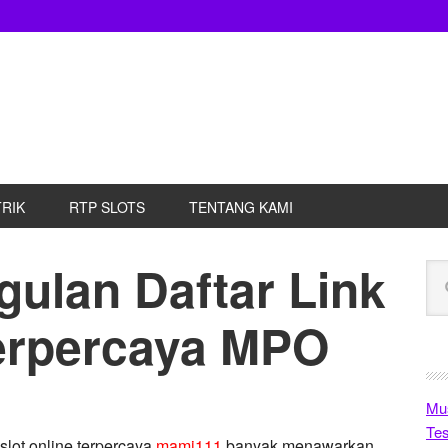
TRIK
RTP SLOTS
TENTANG KAMI
gulan Daftar Link
P
Se
S
this
web
Terpercaya MPO
Mu
Te
k slot online terpercaya
mami111
banyak menawarkan