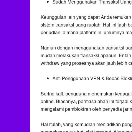
Sudah Menggunakan Transaksi Uang
Keunggulan lain yang dapat Anda temukan
sistem transaksi uang rupiah. Hal ini jauh
perjudian, dimana platform ini umumnya ma
Namun dengan menggunakan transaksi uang 
mudah melakukan transaksi apapun. Entah i
withdraw yang prosesnya akan jauh lebih c
Anti Penggunaan VPN & Bebas Bloki
Sering kali, pengguna menemukan kegagalan
online. Biasanya, permasalahan ini terjadi 
mengalami pemblokiran oleh penyedia jarin
Hal itulah, yang kemudian menjadikan pe
mengakses situs judi slot tersebut. Akan t