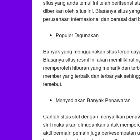
situs yang anda temui ini telah berlisensi 
diberikan oleh situs ini. Biasanya situs yan
perusahaan internasional dan berasal dari 
Populer Digunakan
Banyak yang menggunakan situs terpercaya
Biasanya situs resmi ini akan memiliki rati
memperoleh hiburan yang menarik dan terbai
member yang terbaik dan terbanyak sehingga
tersebut.
Menyediakan Banyak Penawaran
Carilah situs slot dengan menyajikan pen
sini maka akan dimudahkan untuk memperole
aktif bermain pemain juga berkesempatan u