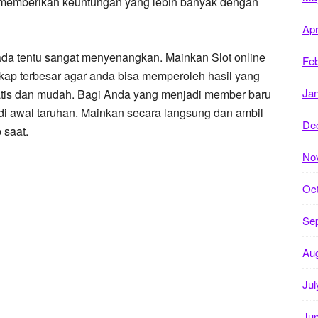
 memberikan keuntungan yang lebih banyak dengan
Apr
ada tentu sangat menyenangkan. Mainkan Slot online
Feb
gkap terbesar agar anda bisa memperoleh hasil yang
Ja
ratis dan mudah. Bagi Anda yang menjadi member baru
i awal taruhan. Mainkan secara langsung dan ambil
De
 saat.
No
Oc
Se
Au
Jul
Ju