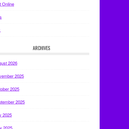
t Online
s
k
ARCHIVES
gust 2026
vember 2025
tober 2025
ptember 2025
y 2025
y 2025