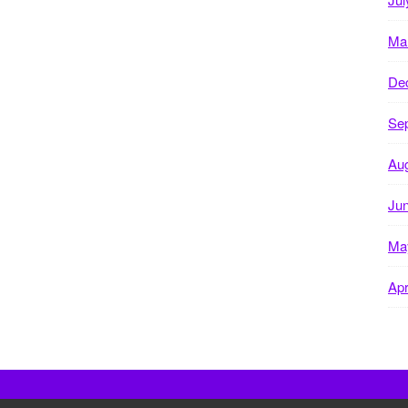
Ma
De
Se
Au
Ju
Ma
Apr