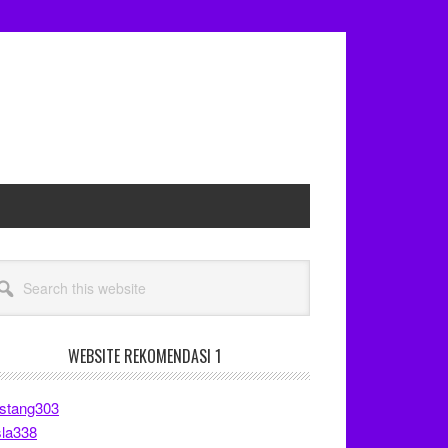
rimary
arch
idebar
site
WEBSITE REKOMENDASI 1
stang303
sla338