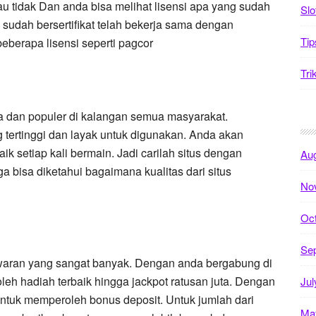
atau tidak Dan anda bisa melihat lisensi apa yang sudah
Slo
g sudah bersertifikat telah bekerja sama dengan
Tip
beberapa lisensi seperti pagcor
Tri
 dan populer di kalangan semua masyarakat.
ng tertinggi dan layak untuk digunakan. Anda akan
k setiap kali bermain. Jadi carilah situs dengan
Au
 bisa diketahui bagaimana kualitas dari situs
No
Oc
Se
awaran yang sangat banyak. Dengan anda bergabung di
h hadiah terbaik hingga jackpot ratusan juta. Dengan
Jul
ntuk memperoleh bonus deposit. Untuk jumlah dari
Ma