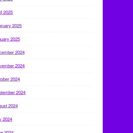
il 2025
ruary 2025
nuary 2025
cember 2024
vember 2024
tober 2024
ptember 2024
gust 2024
y 2024
ne 2024